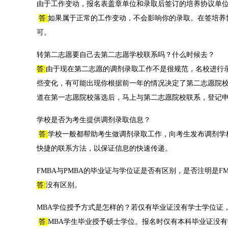
由于工作变动，报名表盖章单位和录取后签订的培养协议单
答:
如果属于正常的工作变动，不会影响你的录取。在签培养
可。
转第二志愿要自己去第二志愿学校联系吗？什么时候去？
答:
由于现在第二志愿的调剂录取工作不是很规范，名校进行
些变化，有可能出现你根据前一年的情况决定了第二志愿院
道在第一志愿院校落选后，马上与第二志愿院校联系，登记
学校是否为考生提供调剂录取信息？
答:
学校一般都帮助考生做调剂录取工作，向考生发布调剂学
快捷的联系方法，以保证信息的快速传递。
FMBA与PMBA的毕业证与学位证是否有区别，是否注明是FM
答:
没有区别。
MBA学位授予方式是怎样的？若仅有毕业证没有学士学位证
答:
MBA学生毕业授予硕士学位。报名时仅有本科毕业证没