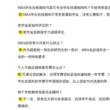
MBA学生在校期间与其它专业学生待遇相同吗？可使用资源
答:
MBA学生在校期间不享受普通助学金，没有公费医疗，
奖学金是如何评定的？
答:
奖学金是根据学习成绩评定。
MBA的培养方式有什么特点？
答:
作为国家统一招生的研究生的一部分，MBA也必须符合
业的一些特殊要求。
个人不能足额筹集学费怎么办？
答:
可通过贷款解决：办理学费贷款必须在缴纳第一年学费，注
学生在国外的学费可申请国外贷款。以上贷款均为优惠利率
每个学校都有免面试名额吗？
答:
不一定。原来北大前50名免面试，但清华不免试。但近
困难的。