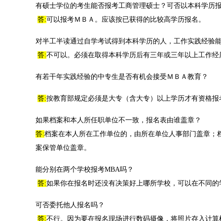
有硕士学位的考生能否报考工商管理硕士？可否以本科学历
答:
可以报考ＭＢＡ。应该按已获得的比较高学历报名。
对半工半读通过自学考试得到本科学历的人，工作实践经验
答:
不可以。必须在取得本科学历后有三年或三年以上工作经
有若干年实践经验的中专生是否有机会接受ＭＢＡ教育？
答:
按教育部规定必须是大专（含大专）以上学历才有资格报
如果档案和本人所任职单位不一致，报名表由谁盖章？
答:
档案在本人所在工作单位的，由所在单位人事部门盖章；
案保管单位盖章。
能分别在两个学校报考MBA吗？
答:
如果你在报名时还没有决策好上哪所学校，可以在不同的
可否委托他人报名吗？
答:
不行。因为要在报名现场进行数码摄像，将照片存入计算