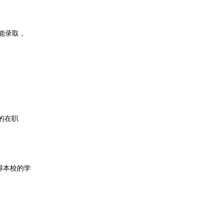
能录取，
办的在职
得本校的学