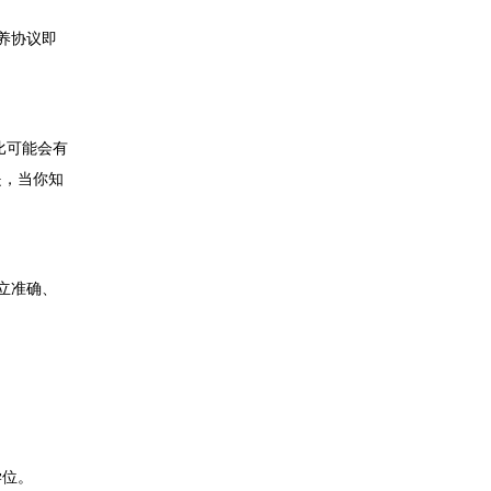
养协议即
比可能会有
是，当你知
立准确、
学位。