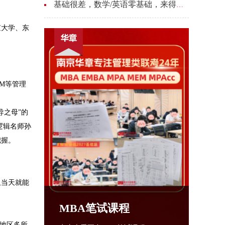
基础很差，数学/英语零基础，来得及上岸吗？——用"底层逻辑"拆解2027管理类联考
京大学、东
EM等管理
导之母”的
逻辑名师孙
把握。
且当天就能
MBA笔试课程
地区多所