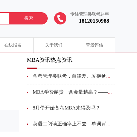
专注管理类联考24年
搜索
18120150988
在线报名
关于我们
背景评估
MBA资讯热点资讯
备考管理类联考，自律差、爱拖延还能考上吗？
MBA学费越贵，含金量越高？——一场关于价值逻辑的祛魅与重构
8月份开始备考MBA来得及吗？
英语二阅读正确率上不去，单词背了总忘怎么解决？