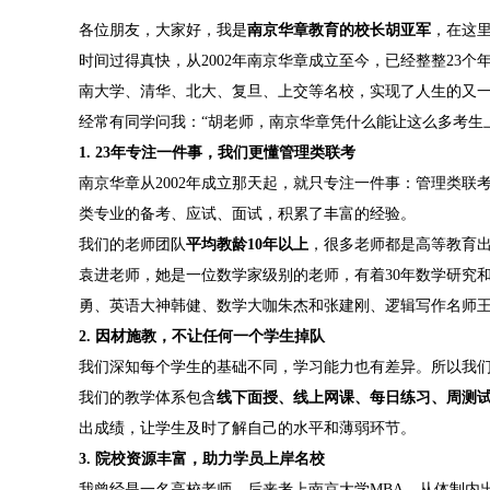
各位朋友，大家好，我是
南京华章教育的校长胡亚军
，在这
时间过得真快，从2002年南京华章成立至今，已经整整23
南大学、清华、北大、复旦、上交等名校，实现了人生的又
经常有同学问我：“胡老师，南京华章凭什么能让这么多考生
1. 23年专注一件事，我们更懂管理类联考
南京华章从2002年成立那天起，就只专注一件事：管理类联考辅
类专业的备考、应试、面试，积累了丰富的经验。
我们的老师团队
平均教龄10年以上
，很多老师都是高等教育出
袁进老师，她是一位数学家级别的老师，有着30年数学研究和
勇、英语大神韩健、数学大咖朱杰和张建刚、逻辑写作名师
2. 因材施教，不让任何一个学生掉队
我们深知每个学生的基础不同，学习能力也有差异。所以我
我们的教学体系包含
线下面授、线上网课、每日练习、周测
出成绩，让学生及时了解自己的水平和薄弱环节。
3. 院校资源丰富，助力学员上岸名校
我曾经是一名高校老师，后来考上南京大学MBA，从体制内