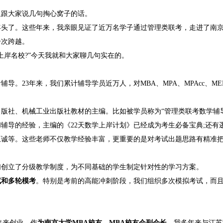
里跟大家说几句掏心窝子的话。
个年头了。这些年来，我亲眼见证了近万名学子通过管理类联考，走进了南
一次跨越。
上岸名校?”今天我就和大家聊几句实在的。
导。23年来，我们累计辅导学员近万人，对MBA、MPA、MPAcc、M
版社、机械工业出版社教材的主编。比如被学员称为“管理类联考数学辅
辅导的经验，主编的《22天数学上岸计划》已经成为考生必备宝典;还有
王诚等。这些老师不仅教学经验丰富，更重要的是对考试出题思路有精准
们创立了分级教学制度，为不同基础的学生制定针对性的学习方案。
试和多轮模考
。特别是考前的高能冲刺阶段，我们组织多次模拟考试，而
出来创业。作
为南京大学MBA校友、MBA校友会副会长
，我多年来与江苏